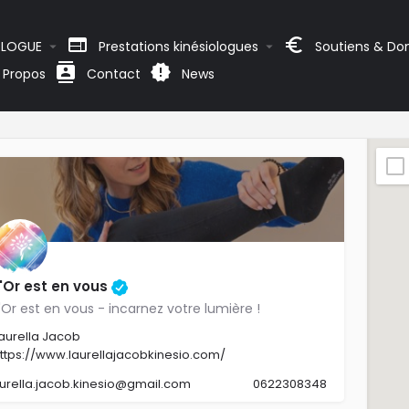
OLOGUE
Prestations kinésiologues
Soutiens & Do
 Propos
Contact
News
L'Or est en vous
'Or est en vous - incarnez votre lumière !
aurella Jacob
ttps://www.laurellajacobkinesio.com/
aurella.jacob.kinesio@gmail.com
0622308348