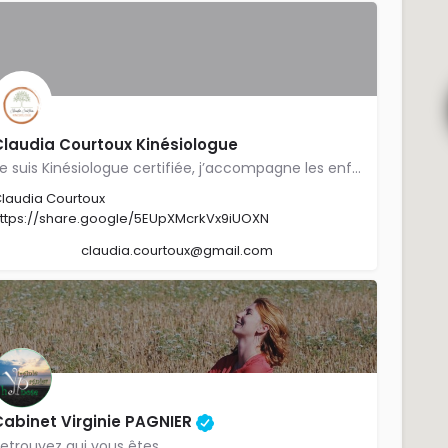
Claudia Courtoux Kinésiologue
Je suis Kinésiologue certifiée, j’accompagne les enfants, adolescents et adultes qui souhaitent dépasser un…
laudia Courtoux
ttps://share.google/5EUpXMcrkVx9iUOXN
claudia.courtoux@gmail.com
Cabinet Virginie PAGNIER
etrouvez qui vous êtes.