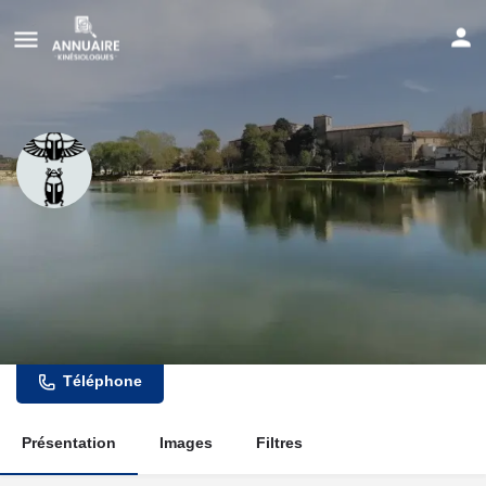
Kinésiologie Coeur du Var
Murielle Loubens
Adresse
Site Internet
Téléphone
Présentation
Images
Filtres